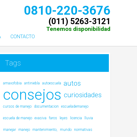
0810-220-3676
(011) 5263-3121
Tenemos disponibilidad
A
CONTACTO
Tags
autos
amaxofobia
antiniebla
autoescuela
consejos
curiosidades
cursos de manejo
documentacion
escuelademanejo
escuela de manejo
evasiva
faros
leyes
licencia
lluvia
manejar
manejo
mantenimiento,
mundo
normativas