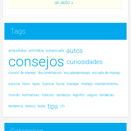
un auto »
Tags
autos
amaxofobia
antiniebla
autoescuela
consejos
curiosidades
cursos de manejo
documentacion
escuelademanejo
escuela de manejo
evasiva
faros
leyes
licencia
lluvia
manejar
manejo
mantenimiento,
mundo
normativas
noticias
randazzo
registro
seguro
tendecias
tips
tendencia
teorico
tesla
vtv